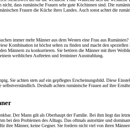
auch nicht, dass rumänische Frauen sehr gute Köchinnen sind. Die rumäni
rumänischen Frauen die Küche ihres Landes. Auch sonst achtet die rumän
suchen immer mehr Männer aus dem Westen eine Frau aus Rumänien? R
Diese Kombination ist höchst selten zu finden und macht den spezielle
den Männern zu konkurrieren. Sie betören die Männer mit ihrer Weiblich
 einem weiblichen Auftreten und femininer Ausstrahlung.
pig. Sie achten stets auf ein gepflegtes Erscheinungsbild. Diese Einste
ie selbstverständlich. Deshalb achten rumänische Frauen auf ihre Ernähru
nner
kbar. Der Mann gilt als Oberhaupt der Familie. Bei ihm liegt das letzt
ft ihm bei den Problemen des Alltags. Das oftmals autoritäre und domina
ür ihre Männer, keine Gegner. Sie fordern nicht viel von ihren Männer