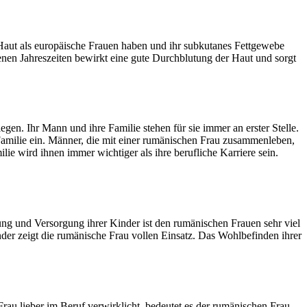
e Haut als europäische Frauen haben und ihr subkutanes Fettgewebe
enen Jahreszeiten bewirkt eine gute Durchblutung der Haut und sorgt
egen. Ihr Mann und ihre Familie stehen für sie immer an erster Stelle.
Familie ein. Männer, die mit einer rumänischen Frau zusammenleben,
ilie wird ihnen immer wichtiger als ihre berufliche Karriere sein.
ung und Versorgung ihrer Kinder ist den rumänischen Frauen sehr viel
nder zeigt die rumänische Frau vollen Einsatz. Das Wohlbefinden ihrer
Frau lieber im Beruf verwirklicht, bedeutet es der rumänischen Frau