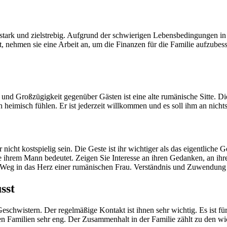
sstark und zielstrebig. Aufgrund der schwierigen Lebensbedingungen 
st, nehmen sie eine Arbeit an, um die Finanzen für die Familie aufzubes
 und Großzügigkeit gegenüber Gästen ist eine alte rumänische Sitte. D
ch heimisch fühlen. Er ist jederzeit willkommen und es soll ihm an nichts
icht kostspielig sein. Die Geste ist ihr wichtiger als das eigentliche
sie ihrem Mann bedeutet. Zeigen Sie Interesse an ihren Gedanken, an i
der Weg in das Herz einer rumänischen Frau. Verständnis und Zuwendun
sst
hwistern. Der regelmäßige Kontakt ist ihnen sehr wichtig. Es ist für 
n Familien sehr eng. Der Zusammenhalt in der Familie zählt zu den wi