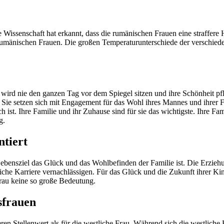
e Wissenschaft hat erkannt, dass die rumänischen Frauen eine straffer
r rumänischen Frauen. Die großen Temperaturunterschiede der verschied
ie wird nie den ganzen Tag vor dem Spiegel sitzen und ihre Schönheit pfl
. Sie setzen sich mit Engagement für das Wohl ihres Mannes und ihrer 
h ist. Ihre Familie und ihr Zuhause sind für sie das wichtigste. Ihre Fam
g.
ntiert
Lebensziel das Glück und das Wohlbefinden der Familie ist. Die Erzieh
iche Karriere vernachlässigen. Für das Glück und die Zukunft ihrer Ki
Frau keine so große Bedeutung.
sfrauen
en Stellenwert als für die westliche Frau. Während sich die westliche 